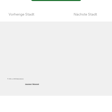
Vorherige Stadt
Nächste Stadt
© 2025 von GSW-Gebäudeservice.
Impressum
|
Datenschutz